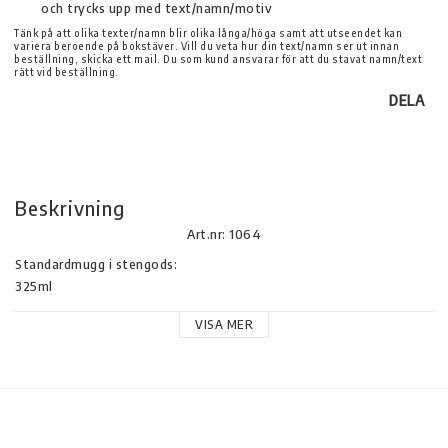
och trycks upp med text/namn/motiv
Tänk på att olika texter/namn blir olika långa/höga samt att utseendet kan
variera beroende på bokstäver. Vill du veta hur din text/namn ser ut innan
beställning, skicka ett mail. Du som kund ansvarar för att du stavat namn/text
rätt vid beställning.
DELA
Beskrivning
Art.nr: 1064
Standardmugg i stengods:

325ml

Tål microvågsugn och kan diskas i diskmaskin

VISA MER
Emaljmugg:

8cm x 7,5cm

Kan diskas i övre korgen i diskmaskinen, silverkanten kan mattas 
med tiden.

Muggarna är handgjorda vilket innebär att delvis ojämn 