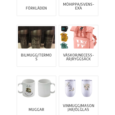
M­Ö­H­I­P­P­A­/­S­V­E­N­S­
FÖRKLÄDEN
E­X­A
BILMUGG/TERMO
V­Ä­S­K­O­R­/­N­E­C­E­S­S­
S
Ä­R­/­R­Y­G­G­S­Ä­C­K
VINMUGG/MASON
MUGGAR
JAR/ÖLGLAS