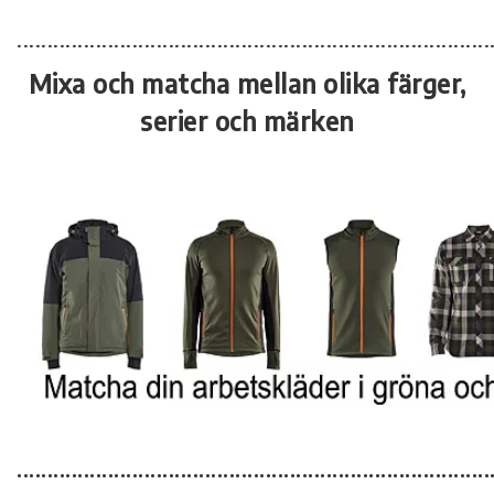
..............................................................................
Mixa och matcha mellan olika färger,
serier och märken
..............................................................................