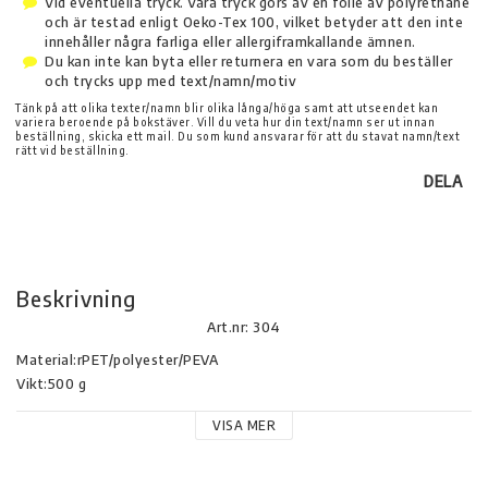
Vid eventuella tryck. Våra tryck görs av en folie av polyrethane
och är testad enligt Oeko-Tex 100, vilket betyder att den inte
innehåller några farliga eller allergiframkallande ämnen.
Du kan inte kan byta eller returnera en vara som du beställer
och trycks upp med text/namn/motiv
Tänk på att olika texter/namn blir olika långa/höga samt att utseendet kan
variera beroende på bokstäver. Vill du veta hur din text/namn ser ut innan
beställning, skicka ett mail. Du som kund ansvarar för att du stavat namn/text
rätt vid beställning.
DELA
Beskrivning
Art.nr: 304
Material:rPET/polyester/PEVA

Vikt:500 g

Bredd:19 cm

VISA MER
Höjd:44 cm

Längd:30 cm

Volym:2100 cl
