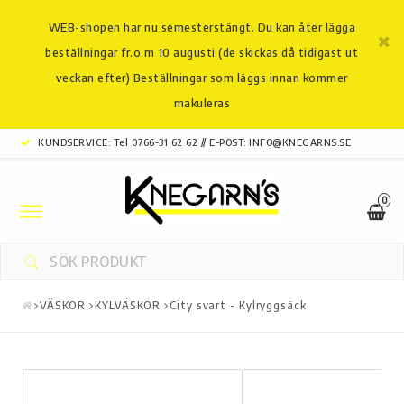
WEB-shopen har nu semesterstängt. Du kan åter lägga
beställningar fr.o.m 10 augusti (de skickas då tidigast ut
veckan efter) Beställningar som läggs innan kommer
makuleras
KUNDSERVICE: Tel 0766-31 62 62 // E-POST: INFO@KNEGARNS.SE
0
Toggle
navigation
DIN VARUKORG ÄR TOM
VÄSKOR
KYLVÄSKOR
City svart - Kylryggsäck