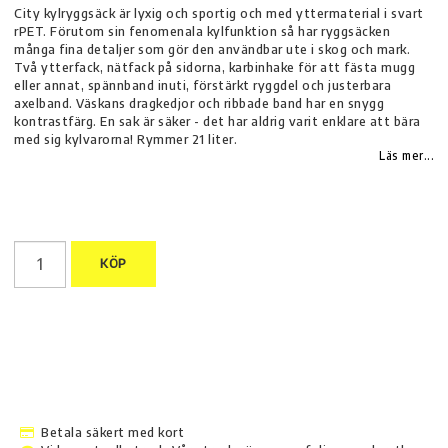
City kylryggsäck är lyxig och sportig och med yttermaterial i svart
rPET. Förutom sin fenomenala kylfunktion så har ryggsäcken
många fina detaljer som gör den användbar ute i skog och mark.
Två ytterfack, nätfack på sidorna, karbinhake för att fästa mugg
eller annat, spännband inuti, förstärkt ryggdel och justerbara
axelband. Väskans dragkedjor och ribbade band har en snygg
kontrastfärg. En sak är säker - det har aldrig varit enklare att bära
med sig kylvarorna! Rymmer 21 liter.
Läs mer...
KÖP
Betala säkert med kort